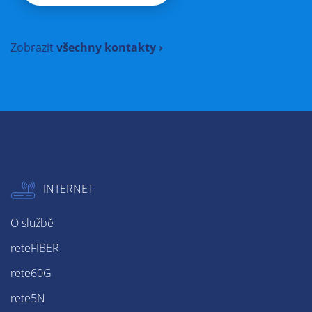
Zobrazit
všechny kontakty ›
INTERNET
O službě
reteFIBER
rete60G
rete5N